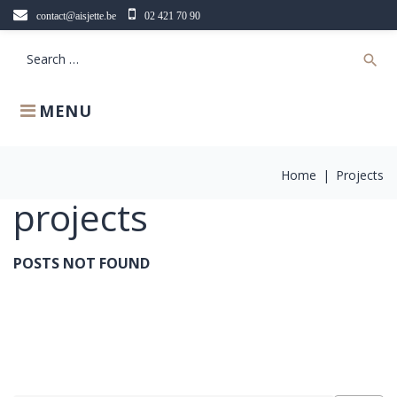
Skip
contact@aisjette.be
02 421 70 90
to
content
Search
search
for:
MENU
Home
|
Projects
projects
POSTS NOT FOUND