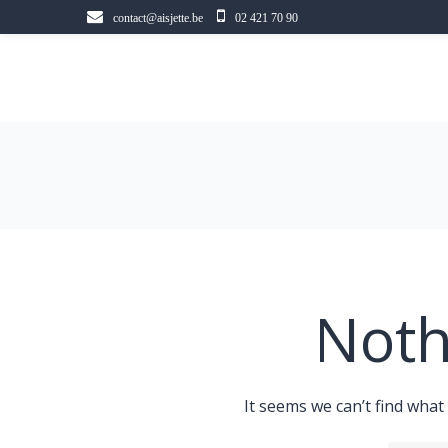
Skip
contact@aisjette.be
02 421 70 90
to
content
Noth
It seems we can’t find what